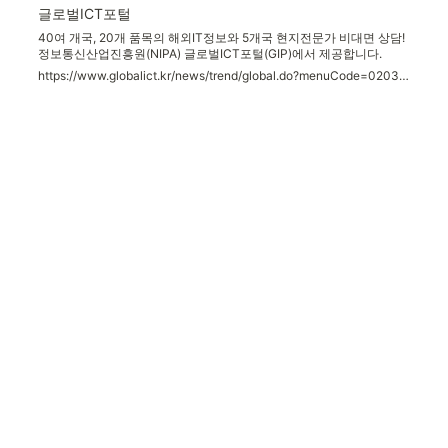
글로벌ICT포털
40여 개국, 20개 품목의 해외IT정보와 5개국 현지전문가 비대면 상담!
정보통신산업진흥원(NIPA) 글로벌ICT포털(GIP)에서 제공합니다.
https://www.globalict.kr/news/trend/global.do?menuCode=020300&knwldNo=143287#none