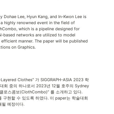
by Dohae Lee, Hyun Kang, and In-Kwon Lee is 
 highly renowned event in the field of 
hCombo, which is a pipeline designed for 
-based networks are utilized to model 
 efficient manner. The paper will be published 
ctions on Graphics.
-Layered Clothes" 가 SIGGRAPH-ASIA 2023 학
학술대회 중의 하나로서 2023년 12월 호주의 Sydney
스콤보(ClothCombo)” 를 소개하고 있다. 
현할 수 있도록 하였다. 이 paper는 학술대회 
 게재될 예정이다.