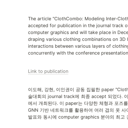
The article "ClothCombo: Modeling Inter-Clot
accepted for publication in the journal track
computer graphics and will take place in Dece
draping various clothing combinations on 3D 
interactions between various layers of clothin
concurrently with the conference presentation
Link to publication
이도해, 강현, 이인권이 공동 집필한 paper "ClothCombo:
술대회의 journal track에 최종 accept 되었
에서 개최된다. 이 paper는 다양한 체형과 포즈를
GNN 기반 네트워크를 활용하여 여러 겹의 옷 사
발표와 동시에 computer graphics 분야의 최고 