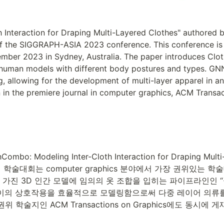
h Interaction for Draping Multi-Layered Clothes" authored 
 of the SIGGRAPH-ASIA 2023 conference. This conference is a
mber 2023 in Sydney, Australia. The paper introduces Clot
human models with different body postures and types. GNN
g, allowing for the development of multi-layer apparel in an
 in the premiere journal in computer graphics, ACM Transa
 Modeling Inter-Cloth Interaction for Draping Multi
다. 이 학술대회는 computer graphics 분야에서 가장 권위있는 
 가진 3D 인간 모델에 임의의 옷 조합을 입히는 파이프라인인 “클로
이의 상호작용을 효율적으로 모델링함으로써 다중 레이어 의류를 구
권위 학술지인 ACM Transactions on Graphics에도 동시에