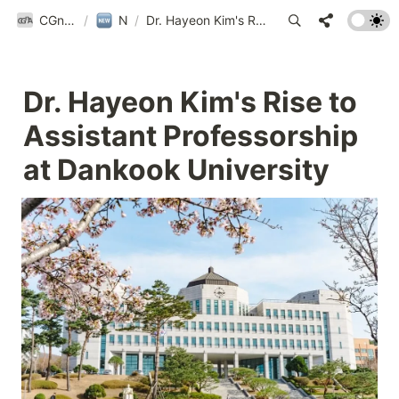
CGnA@Yonsei
/
News
/
Dr. Hayeon Kim's Rise to Assistant Professorship at Dankook University
Dr. Hayeon Kim's Rise to 
Assistant Professorship 
at Dankook University